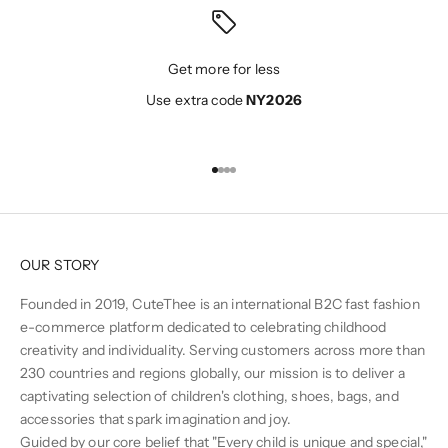
Get more for less
Use extra code
NY2026
Ir al artículo 1
Ir al artículo 2
Ir al artículo 3
Ir al artículo 4
OUR STORY
Founded in 2019, CuteThee is an international B2C fast fashion
e-commerce platform dedicated to celebrating childhood
creativity and individuality. Serving customers across more than
230 countries and regions globally, our mission is to deliver a
captivating selection of children's clothing, shoes, bags, and
accessories that spark imagination and joy.
Guided by our core belief that "Every child is unique and special,"