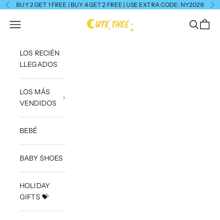
Ir al contenido
BUY 2 GET 1 FREE | BUY 4 GET 2 FREE | USE EXTRA CODE: NY2026
Anterior
Si
CuteThee
Menú
Buscar
Cesta
LOS RECIÉN
LLEGADOS
LOS MÁS
VENDIDOS
BEBÉ
BABY SHOES
HOLIDAY
GIFTS 💝