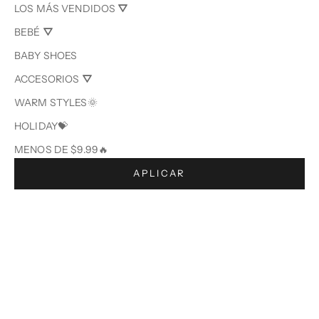
LOS MÁS VENDIDOS ⛛
BEBÉ ⛛
BABY SHOES
ACCESORIOS ⛛
WARM STYLES🌞
HOLIDAY💝
MENOS DE $9.99🔥
APLICAR