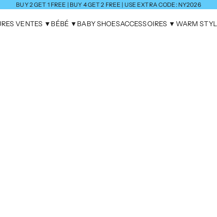
BUY 2 GET 1 FREE | BUY 4 GET 2 FREE | USE EXTRA CODE: NY2026
URES VENTES ▼
BÉBÉ ▼
BABY SHOES
ACCESSOIRES ▼
WARM STYL