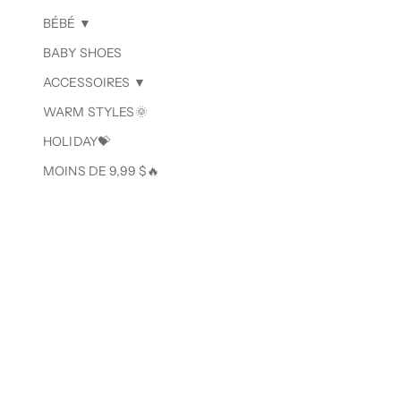
BÉBÉ ▼
BABY SHOES
ACCESSOIRES ▼
WARM STYLES🌞
HOLIDAY💝
MOINS DE 9,99 $🔥
ENSEMBLE 3 
IMPRIMÉ LE
PRIX
$16.