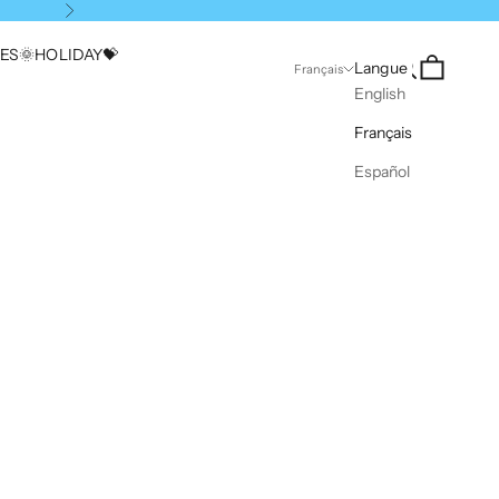
Suivant
ES🌞
HOLIDAY💝
Recherche
Panier
Langue
Français
English
Français
Español